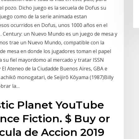
del pozo. Dicho juego es la secuela de Dofus su
 juego como de la serie animada estan
esos ocurridos en Dofus, unos 1000 años en el
o… Century: un Nuevo Mundo es un juego de mesa y
e nos trae un Nuevo Mundo, compatible con la
 de mesa en donde los jugadores toman el papel
 su fiel mayordomo al mercado y tratar ISSN
y El Ateneo de la Ciudadde Buenos Aires, GBA e
m Hachikô monogatari, de Seijirô Kôyama (1987)Billy
obrar la…
stic Planet YouTube
ence Fiction. $ Buy or
licula de Accion 2019