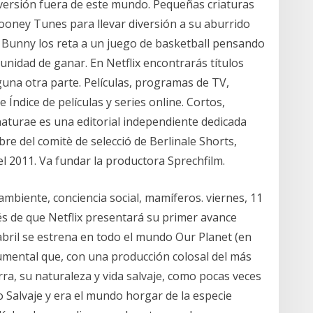
iversión fuera de este mundo. Pequeñas criaturas
Looney Tunes para llevar diversión a su aburrido
s Bunny los reta a un juego de basketball pensando
unidad de ganar. En Netflix encontrarás títulos
guna otra parte. Películas, programas de TV,
Índice de películas y series online. Cortos,
naturae es una editorial independiente dedicada
re del comitè de selecció de Berlinale Shorts,
el 2011. Va fundar la productora Sprechfilm.
ambiente, conciencia social, mamíferos. viernes, 11
 de que Netflix presentará su primer avance
abril se estrena en todo el mundo Our Planet (en
umental que, con una producción colosal del más
erra, su naturaleza y vida salvaje, como pocas veces
o Salvaje y era el mundo horgar de la especie