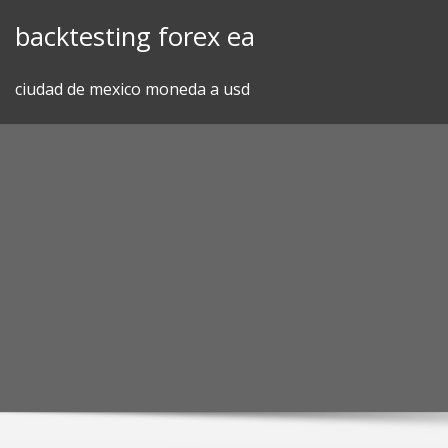
Skip
backtesting forex ea
to
content
ciudad de mexico moneda a usd