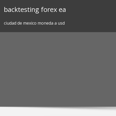
Skip
backtesting forex ea
to
content
ciudad de mexico moneda a usd