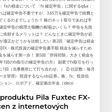
： fxの税金について 「fx 確定申告」に関するq&a：
れば確定申告不要ですが、3.65万を確定申告で経費と
ってくるのまでしょうか？ 株のネット取引であれば手
確定申告の税理士報酬の相場はいくら？ 申告を丸投
に依頼するメリットは？ どんなときに確定申告が必
が適正かどうかを比較したい 第2回「確定申告は税金
3回FX・株式投資の確定申告書手順 税金を減らすため
税金を減らす第一歩！ 第5回「所得控除」大きく税金を
1回のfx取引の確定申告の方） 副業でfx取引を行っ
に1回（当事務所にて打ち合わせ。） ② 仕訳数：毎月
タ管理） 投資するならsbi証券。株、fx、投資信
ション、ロボアド、確定拠出年金（ideco
produktu Pila Fuxtec FX-
cen z internetových