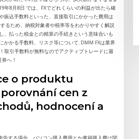
19年8月8日 では、FXでどれくらいの利益が出たら確
料や振込手数料といった、直接取引にかかった費用は
トするため、納税対象者や税率等をわかりやすく解説
算し、払った税金との精算の手続きという意味合いも
 投資にかかる手数料、リスク等について. DMM FXは業界
銭！取引手数料が無料なのでアクティブトレードに最
証券へ！
ce o produktu
, porovnání cen z
chodů, hodnocení a
を確定申告する場合、パソコン購入費用とか書籍購入費は関