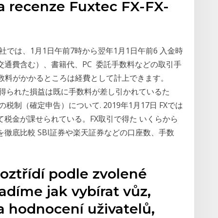
a recenze Fuxtec FX-FX-
当社では、1月1日午前7時から翌年1月1日午前6 入金時
通費含む）、書籍代、PC 委託手数料などの取引手
手数料がかかるところは経費として計上できます。
取引で得られた損益は既に手数料が差し引かれているた
制（確定申告）について. 2019年1月17日 FXでは
税金が課せられている。FX取引で得た いくらから
を徹底比較 SBI証券や楽天証券などの口座数、手数
oztřídí podle zvolené
díme jak vybírat vůz,
a hodnocení uživatelů,