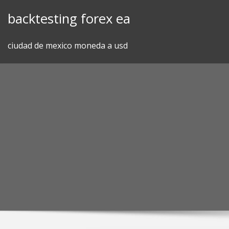
Skip
backtesting forex ea
to
content
ciudad de mexico moneda a usd