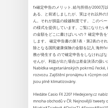
fx確定申告のメリット. 給与所得が200
ある、と前述しましたが、実はそれ以外の
ん。それが損益の繰越制度です。 このペ
の様式を提供しています。ご覧になりたい
の金額をどこに書けばいいの？ 確定申告
します。 確定申告書の第1表・第2表のそれ
除となる国民健康保険の金額を記入 海外f
務が発生する ので確定申告をしなければな
せんが、利益が出た場合は差金決済の扱い
Nabídka vegetariánských pokrmů řecké, i
rozvozu. Zajištění pronájmu k různým osl
jsou plně klimatizovány.
Hledáte Casio FX 220? Hledejceny.cz nabízí
mnoha obchodů v ČR. Nejnovější tweety od
Müdür*Trader* #DolarTL#Forex#Bist100