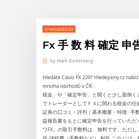
Erekson8920
Fx 手 数 料 確定 申
by
Mark Zuckerberg
Hledáte Casio FX 220? Hledejceny.cz nabízí
mnoha obchodů v ČR.
税金」や「確定申告」と聞くと少し面倒く
でトレーダーとしてＦＸに関わる税金の仕組
証券の口コミ・評判｜基本概要・特徴 · 
益報告書をもとに確定申告を行っていただくこ
ワFX」の取引手数料は、無料です。ただし
益-諸経費（手数料など） 利益 この に