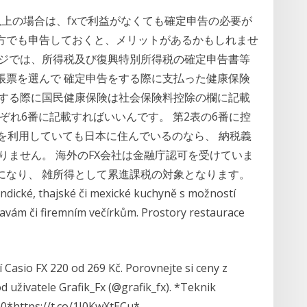
0万以上の場合は、fxで利益がなくても確定申告の必要が
方でも申告しておくと、メリットがあるかもしれませ
ージでは、所得税及び復興特別所得税の確定申告書等
帳票を選んで 確定申告をする際に支払った健康保険
をする際に国民健康保険は社会保険料控除の欄に記載
ぞれ6番に記載すればいいんです。 第2表の6番に控
xを利用していても日本に住んでいるのなら、 納税義
りません。 海外のFX会社は金融庁認可を受けていま
になり、 雑所得として累進課税の対象となります。
ndické, thajské či mexické kuchyně s možností
avám či firemním večírkům. Prostory restaurace
 Casio FX 220 od 269 Kč. Porovnejte si ceny z
 uživatele Grafik_Fx (@grafik_fx). *Teknik
*https://t.co/1I0KwXtECu*