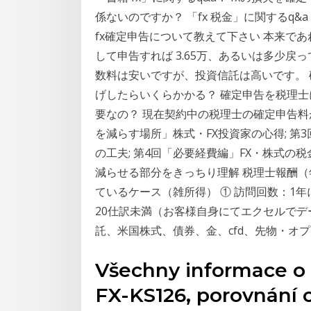
係ないのですか？ 「fx 税金」に関するq&a
fx確定申告について教えて下さい 本来であ
して申告すれば 3.65万、あるいは多少戻
数料は安いですが、投資信託は高いです。 
げしたらいくらかかる？ 確定申告を税理士
要なの？ 現在契約中の税理士の確定申告料
を減らす場所」株式・FX投資家の心得; 第
の工夫; 第4回「必要経費編」FX・株式の
減らせる部分をきっちり理解 税理士報酬（年
ているケース（雑所得） ① 訪問回数：1年
20仕訳未満（お客様自身にてエクセルでデー
託、米国株式、債券、金、cfd、先物・オプ
Všechny informace o 
FX-KS126, porovnání 