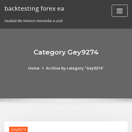
Skip
backtesting forex ea
to
content
ciudad de mexico moneda a usd
Category Gey9274
Home
Archive by category "Gey9274"
Gey9274