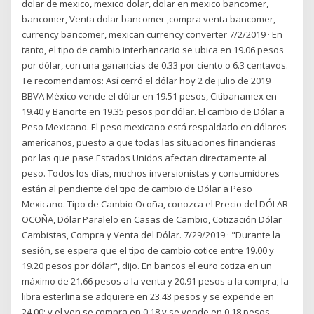
dolar de mexico, mexico dolar, dolar en mexico bancomer,
bancomer, Venta dolar bancomer ,compra venta bancomer,
currency bancomer, mexican currency converter 7/2/2019 · En
tanto, el tipo de cambio interbancario se ubica en 19.06 pesos
por dólar, con una ganancias de 0.33 por ciento o 6.3 centavos.
Te recomendamos: Así cerró el dólar hoy 2 de julio de 2019
BBVA México vende el dólar en 19.51 pesos, Citibanamex en
19.40 y Banorte en 19.35 pesos por dólar. El cambio de Dólar a
Peso Mexicano. El peso mexicano está respaldado en dólares
americanos, puesto a que todas las situaciones financieras
por las que pase Estados Unidos afectan directamente al
peso. Todos los días, muchos inversionistas y consumidores
están al pendiente del tipo de cambio de Dólar a Peso
Mexicano. Tipo de Cambio Ocoña, conozca el Precio del DÓLAR
OCOÑA, Dólar Paralelo en Casas de Cambio, Cotización Dólar
Cambistas, Compra y Venta del Dólar. 7/29/2019 · "Durante la
sesión, se espera que el tipo de cambio cotice entre 19.00 y
19.20 pesos por dólar", dijo. En bancos el euro cotiza en un
máximo de 21.66 pesos a la venta y 20.91 pesos a la compra; la
libra esterlina se adquiere en 23.43 pesos y se expende en
24.00; y el yen se compra en 0.18 y se vende en 0.18 pesos.