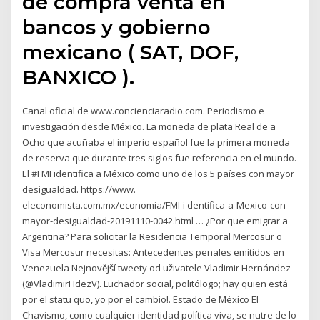
de compra venta en
bancos y gobierno
mexicano ( SAT, DOF,
BANXICO ).
Canal oficial de www.concienciaradio.com. Periodismo e
investigación desde México. La moneda de plata Real de a
Ocho que acuñaba el imperio español fue la primera moneda
de reserva que durante tres siglos fue referencia en el mundo.
El #FMI identifica a México como uno de los 5 países con mayor
desigualdad. https://www.
eleconomista.com.mx/economia/FMI-i dentifica-a-Mexico-con-
mayor-desigualdad-20191110-0042.html … ¿Por que emigrar a
Argentina? Para solicitar la Residencia Temporal Mercosur o
Visa Mercosur necesitas: Antecedentes penales emitidos en
Venezuela Nejnovější tweety od uživatele Vladimir Hernández
(@VladimirHdezV). Luchador social, politólogo; hay quien está
por el statu quo, yo por el cambio!. Estado de México El
Chavismo, como cualquier identidad política viva, se nutre de lo