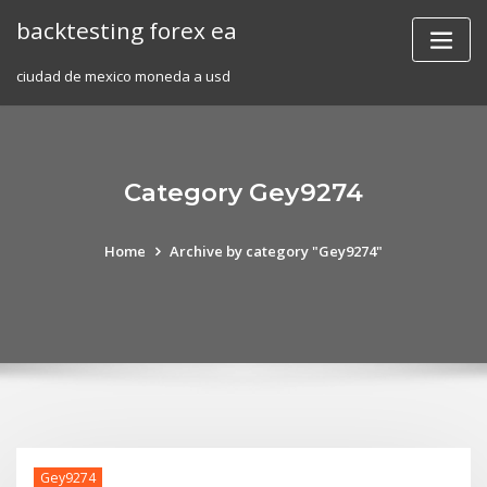
Skip
backtesting forex ea
to
content
ciudad de mexico moneda a usd
Category Gey9274
Home
Archive by category "Gey9274"
Gey9274