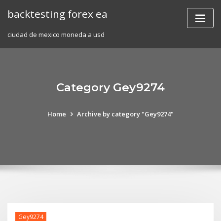
Skip
backtesting forex ea
to
content
ciudad de mexico moneda a usd
Category Gey9274
Home
Archive by category "Gey9274"
Gey9274