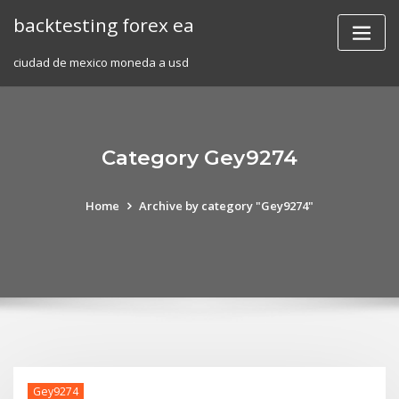
Skip
backtesting forex ea
to
content
ciudad de mexico moneda a usd
Category Gey9274
Home
Archive by category "Gey9274"
Gey9274