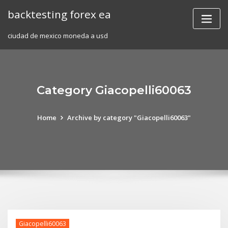
Skip
backtesting forex ea
to
content
ciudad de mexico moneda a usd
Category Giacopelli60063
Home
Archive by category "Giacopelli60063"
Giacopelli60063