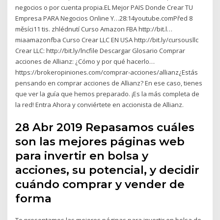
negocios o por cuenta propia.EL Mejor PAIS Donde Crear TU
Empresa PARA Negocios Online Y…28:14youtube.comPřed 8
měsíci11 tis. zhlédnutí Curso Amazon FBA http://bit.l…
miaamazonfba Curso Crear LLC EN USA http://bit.ly/cursousllc
Crear LLC: http://bit.ly/lncfile Descargar Glosario Comprar
acciones de Allianz: ¿Cómo y por qué hacerlo…
https://brokeropiniones.com/comprar-acciones/allianz¿Estás
pensando en comprar acciones de Allianz? En ese caso, tienes
que ver la guía que hemos preparado. ¡Es la más completa de
la red! Entra Ahora y conviértete en accionista de Allianz.
28 Abr 2019 Repasamos cuáles
son las mejores páginas web
para invertir en bolsa y
acciones, su potencial, y decidir
cuándo comprar y vender de
forma
Te presentamos las mejores páginas para invertir en bolsa de