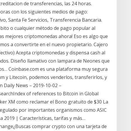
creditacion de transferencias, las 24 horas.
horas con los siguientes medios de pago:
, Santa Fe Servicios, Transferencia Bancaria.
ébito o cualquier método de pago popular al
 las mejores criptomonedas ahora! Eso es algo que
mos a convertirte en el nuevo propietario. Cajero
 efectivo) Acepta criptomonedas y dispensa cash al
rados. Diseño llamativo con lampara de Neones que
 los… Coinbase.com es una plataforma muy segura
 y Litecoin, podemos venderlos, transferirlos, y
in Daily News – 2019-10-02 –
earchIndex of references to Bitcoin in Global
oker XM como reclamar el Bono gratuito de $30 La
regulado por importantes organismos como ASIC
 2019 | Características, tarifas y más…
change¿Buscas comprar crypto con una tarjeta de