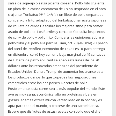
salsa de soja-ajo o salsa picante coreana. Pollo frito crujiente,
un plato de la cocina cantonesa de China, inspirado en el pato
crujiente. Torikatsu (チキンカツ): un filete de pollo empanado
con panko y frito, adaptado del tonkatsu, una receta japonesa
de chuleta de cerdo Descubre los mejores sitios para comer
asado de pollo en Los Barriles y cercano. Consulta los precios
de curry de pollo y pollo frito. Compara las opiniones sobre el
pollo tikka y el pollo a la parrilla. Lima, oct. 28 (ANDINA).- El precio
del barril de Petróleo Intermedio de Texas (WTI), para entrega
en diciembre, cerró hoy con una baja marginal de 49 centavos
de El barril de petróleo Brent se apeó este lunes de los 70
dólares ante las renovadas amenazas del presidente de
Estados Unidos, Donald Trump, de aumentar los aranceles a
los productos chinos, lo que torpedea las negociaciones
comerciales entre los dos países. Recetas de pollo.
Posiblemente, esta carne sea la más popular del mundo. Este
ave es muy sana, económica, alta en proteínas y baja en
grasas. Además ofrece mucha versatilidad en la cocina y es
apta para todo el mundo, al tratarse de una carne blanca.
Espero que disfrutes de estas recetas con pollo que el chef