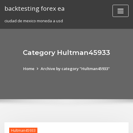
Skip
backtesting forex ea
to
content
ciudad de mexico moneda a usd
Category Hultman45933
Home
Archive by category "Hultman45933"
Hultman45933