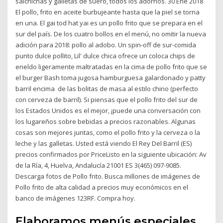
salchichas y galletas de suero, todos los adornos. 30 Ene 2018
El pollo, frito en aceite burbujeante hasta que la piel se torna
en una. El gai tod hat yai es un pollo frito que se prepara en el
sur del país. De los cuatro bollos en el menú, no omitir la nueva
adición para 2018: pollo al adobo. Un spin-off de sur-comida
punto dulce pollito, Lil' dulce chica ofrece un coloca chips de
eneldo ligeramente maltratadas en la cima de pollo frito que se
el burger Bash toma jugosa hamburguesa galardonado y patty
barril encima de las bolitas de masa al estilo chino (perfecto
con cerveza de barril). Si piensas que el pollo frito del sur de
los Estados Unidos es el mejor, ¡puede una conversación con
los lugareños sobre bebidas a precios razonables. Algunas
cosas son mejores juntas, como el pollo frito y la cerveza o la
leche y las galletas. Usted está viendo El Rey Del Barril (ES)
precios confirmados por PriceListo en la siguiente ubicación: Av
de la Ría, 4, Huelva, Andalucía 21001 ES 3(465) 097-9085.
Descarga fotos de Pollo frito. Busca millones de imágenes de
Pollo frito de alta calidad a precios muy económicos en el
banco de imágenes 123RF. Compra hoy.
Elaboramos menús especiales