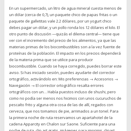
En un supermercado, un litro de agua mineral cuesta menos de
un dólar (cerca de 0,7), un paquete chico de papas fritas o un
paquete de galletitas vale 2.2 dólares, por un yogurt chico
debes pagar un dólar, y un pollo ronda los 12 dólares el kilo. El
otro punto de discusión —quizás el dilema central— tiene que
ver con el incremento del precio de los alimentos, ya que las
materias primas de los biocombustibles son a la vez fuente de
proteínas de la población. El impacto en los precios dependerá
de la materia prima que se utilice para producir
biocombustible. Cuando se haya corregido, puedes borrar este
aviso. Si has iniciado sesión, puedes ayudarte del corrector
ortográfico, activándolo en: Mis preferencias → Accesorios →
Navegación → El corrector ortográfico resalta errores
ortográficos con un… Había puestos incluso de shushi, pero
como no podía ser menos nos hicimos con unos cucuruchos de
pescaíto frito y alguna otra cosa de las de allí, regados con
cerveza, que nos tomamos de pie, arrimados a un tonel. Para
la primera noche de ruta reservamos un apartahotel de la
cadena Apparcity en Chalon sur Saone. Suficiente para una
noche de ruta. clip art gratis, imágenes para imprimir, clipart