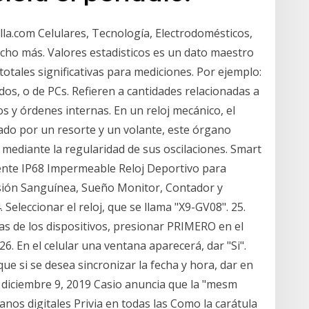
lla.com Celulares, Tecnología, Electrodomésticos,
cho más. Valores estadisticos es un dato maestro
totales significativas para mediciones. Por ejemplo:
os, o de PCs. Refieren a cantidades relacionadas a
os y órdenes internas. En un reloj mecánico, el
mado por un resorte y un volante, este órgano
j mediante la regularidad de sus oscilaciones. Smart
igente IP68 Impermeable Reloj Deportivo para
sión Sanguínea, Sueño Monitor, Contador y
 Seleccionar el reloj, que se llama "X9-GV08". 25.
s de los dispositivos, presionar PRIMERO en el
. 26. En el celular una ventana aparecerá, dar "Si".
que si se desea sincronizar la fecha y hora, dar en
IO, diciembre 9, 2019 Casio anuncia que la "mesm
anos digitales Privia en todas las Como la carátula