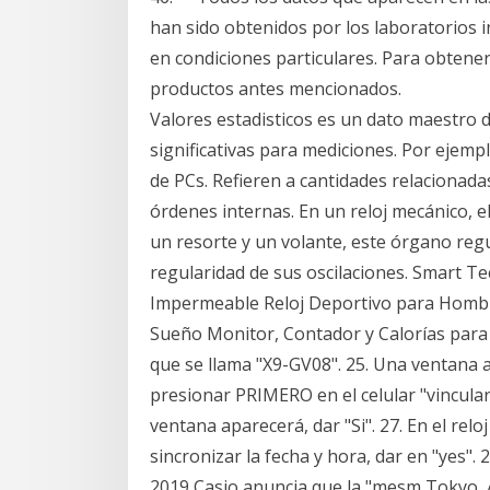
han sido obtenidos por los laboratorios 
en condiciones particulares. Para obtener
productos antes mencionados.
Valores estadisticos es un dato maestro d
significativas para mediciones. Por ejemp
de PCs. Refieren a cantidades relacionadas
órdenes internas. En un reloj mecánico, e
un resorte y un volante, este órgano regu
regularidad de sus oscilaciones. Smart Tec
Impermeable Reloj Deportivo para Hombr
Sueño Monitor, Contador y Calorías para An
que se llama "X9-GV08". 25. Una ventana a
presionar PRIMERO en el celular "vincular" 
ventana aparecerá, dar "Si". 27. En el rel
sincronizar la fecha y hora, dar en "yes". 2
2019 Casio anuncia que la "mesm Tokyo, A