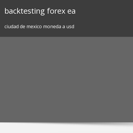
Skip
backtesting forex ea
to
content
ciudad de mexico moneda a usd