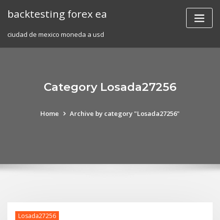
Skip
backtesting forex ea
to
content
ciudad de mexico moneda a usd
Category Losada27256
Home
Archive by category "Losada27256"
Losada27256