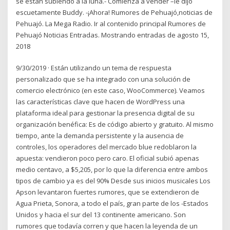
se están subiendo a la luna.- Comienza a vender –le dijo
escuetamente Buddy. -¡Ahora! Rumores de Pehuajó,noticias de
Pehuajó. La Mega Radio. Ir al contenido principal Rumores de
Pehuajó Noticias Entradas. Mostrando entradas de agosto 15,
2018
9/30/2019 · Están utilizando un tema de respuesta
personalizado que se ha integrado con una solución de
comercio electrónico (en este caso, WooCommerce). Veamos
las características clave que hacen de WordPress una
plataforma ideal para gestionar la presencia digital de su
organización benéfica: Es de código abierto y gratuito. Al mismo
tiempo, ante la demanda persistente y la ausencia de
controles, los operadores del mercado blue redoblaron la
apuesta: vendieron poco pero caro. El oficial subió apenas
medio centavo, a $5,205, por lo que la diferencia entre ambos
tipos de cambio ya es del 90% Desde sus inicios musicales Los
Apson levantaron fuertes rumores, que se extendieron de
Agua Prieta, Sonora, a todo el país, gran parte de los -Estados
Unidos y hacia el sur del 13 continente americano. Son
rumores que todavía corren y que hacen la leyenda de un