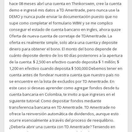
hace 08 meses abrí una cuenta en Thinkorswim, cree la cuenta
demo e ingresé mis datos a TD Ameritrade, pero nunca use la
DEMO y nunca pude enviar la documentación puesto que no
supe como completar el formulario W8W y se me complico
conseguir el estado de cuenta bancario en Ingles, ahora quize
Oferta de nueva cuenta de corretaje de TDAmeritrade. La
oferta es realmente simple, solo abra una cuenta y deposite
dinero para obtener el bono. El monto del bono depende de
cuánto deposite dentro de los 60 días posteriores a la apertura
de la cuenta: $ 2,500 en efectivo cuando deposita $ 1 millón; $
1,200 en efectivo cuando deposita $ 500,000 Debemos tener en
cuenta antes de fondear nuestra cuenta que nuestro país no
se encuentre en la lista de excluidos por TD Ameritrade. En
este caso si deseas aprender como agregar fondos desde tu
cuenta bancaria en Colombia, te invito a que ingreses en el
siguiente tutorial: Como depositar fondos mediante
transferencia bancaria en TD Ameritrade. TD Ameritrade no
ofrece la reinversión automática de dividendos, aunque esto
ocurre esencialmente a través del proceso de reequilibrio.
¿Debería abrir una cuenta con TD Ameritrade? Teniendo en