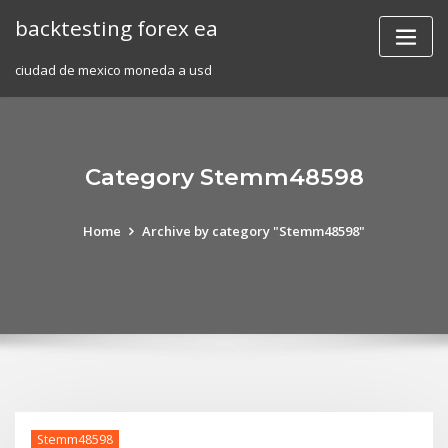
Skip
backtesting forex ea
to
content
ciudad de mexico moneda a usd
Category Stemm48598
Home
Archive by category "Stemm48598"
Stemm48598