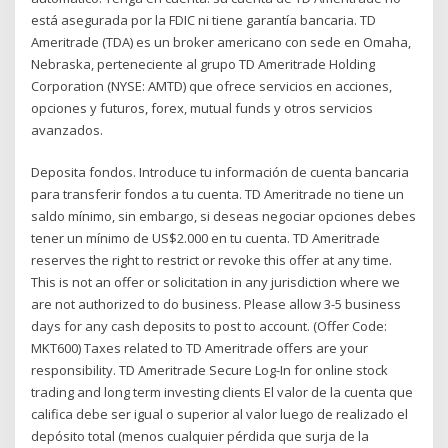
está asegurada por la FDIC ni tiene garantía bancaria. TD
Ameritrade (TDA) es un broker americano con sede en Omaha,
Nebraska, perteneciente al grupo TD Ameritrade Holding
Corporation (NYSE: AMTD) que ofrece servicios en acciones,
opciones y futuros, forex, mutual funds y otros servicios
avanzados.
Deposita fondos. Introduce tu información de cuenta bancaria
para transferir fondos a tu cuenta. TD Ameritrade no tiene un
saldo mínimo, sin embargo, si deseas negociar opciones debes
tener un mínimo de US$2.000 en tu cuenta. TD Ameritrade
reserves the right to restrict or revoke this offer at any time.
This is not an offer or solicitation in any jurisdiction where we
are not authorized to do business. Please allow 3-5 business
days for any cash deposits to post to account. (Offer Code:
MKT600) Taxes related to TD Ameritrade offers are your
responsibility. TD Ameritrade Secure Log-In for online stock
trading and long term investing clients El valor de la cuenta que
califica debe ser igual o superior al valor luego de realizado el
depósito total (menos cualquier pérdida que surja de la