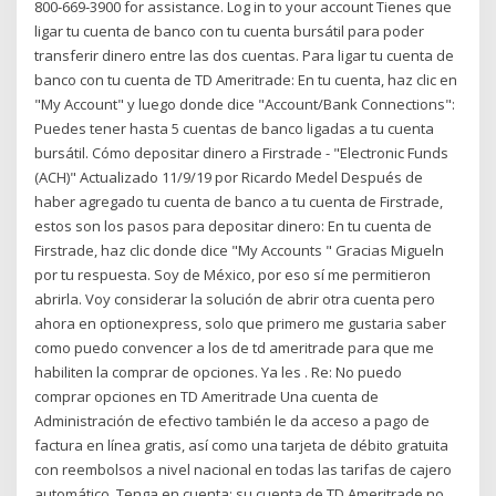
800‑669‑3900 for assistance. Log in to your account Tienes que
ligar tu cuenta de banco con tu cuenta bursátil para poder
transferir dinero entre las dos cuentas. Para ligar tu cuenta de
banco con tu cuenta de TD Ameritrade: En tu cuenta, haz clic en
"My Account" y luego donde dice "Account/Bank Connections":
Puedes tener hasta 5 cuentas de banco ligadas a tu cuenta
bursátil. Cómo depositar dinero a Firstrade - "Electronic Funds
(ACH)" Actualizado 11/9/19 por Ricardo Medel Después de
haber agregado tu cuenta de banco a tu cuenta de Firstrade,
estos son los pasos para depositar dinero: En tu cuenta de
Firstrade, haz clic donde dice "My Accounts " Gracias Migueln
por tu respuesta. Soy de México, por eso sí me permitieron
abrirla. Voy considerar la solución de abrir otra cuenta pero
ahora en optionexpress, solo que primero me gustaria saber
como puedo convencer a los de td ameritrade para que me
habiliten la comprar de opciones. Ya les . Re: No puedo
comprar opciones en TD Ameritrade Una cuenta de
Administración de efectivo también le da acceso a pago de
factura en línea gratis, así como una tarjeta de débito gratuita
con reembolsos a nivel nacional en todas las tarifas de cajero
automático. Tenga en cuenta: su cuenta de TD Ameritrade no