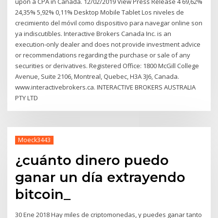
upon a CPA in Canada. 12/02/2019 View Press Release 4 69,62%
24,35% 5,92% 0,11% Desktop Mobile Tablet Los niveles de
crecimiento del móvil como dispositivo para navegar online son
ya indiscutibles. Interactive Brokers Canada Inc. is an
execution-only dealer and does not provide investment advice
or recommendations regarding the purchase or sale of any
securities or derivatives. Registered Office: 1800 McGill College
Avenue, Suite 2106, Montreal, Quebec, H3A 3J6, Canada.
www.interactivebrokers.ca. INTERACTIVE BROKERS AUSTRALIA
PTY LTD
Moeck3443
¿cuánto dinero puedo
ganar un día extrayendo
bitcoin_
30 Ene 2018 Hay miles de criptomonedas, y puedes ganar tanto