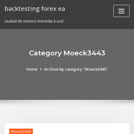
Skip
backtesting forex ea
to
content
ciudad de mexico moneda a usd
Category Moeck3443
Home
Archive by category "Moeck3443"
Moeck3443