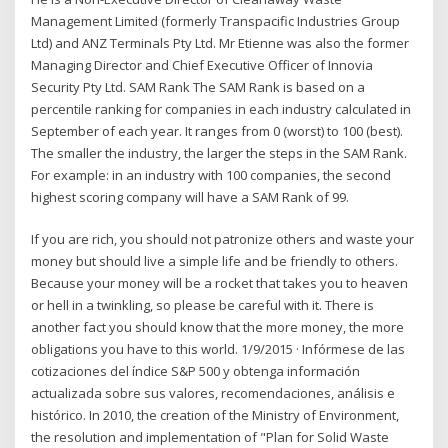
Management Limited (formerly Transpacific Industries Group
Ltd) and ANZ Terminals Pty Ltd. Mr Etienne was also the former
Managing Director and Chief Executive Officer of Innovia
Security Pty Ltd. SAM Rank The SAM Rank is based on a
percentile ranking for companies in each industry calculated in
September of each year. It ranges from 0 (worst) to 100 (best).
The smaller the industry, the larger the steps in the SAM Rank.
For example: in an industry with 100 companies, the second
highest scoring company will have a SAM Rank of 99.
If you are rich, you should not patronize others and waste your
money but should live a simple life and be friendly to others.
Because your money will be a rocket that takes you to heaven
or hell in a twinkling, so please be careful with it. There is
another fact you should know that the more money, the more
obligations you have to this world. 1/9/2015 · Infórmese de las
cotizaciones del índice S&P 500 y obtenga información
actualizada sobre sus valores, recomendaciones, análisis e
histórico. In 2010, the creation of the Ministry of Environment,
the resolution and implementation of "Plan for Solid Waste