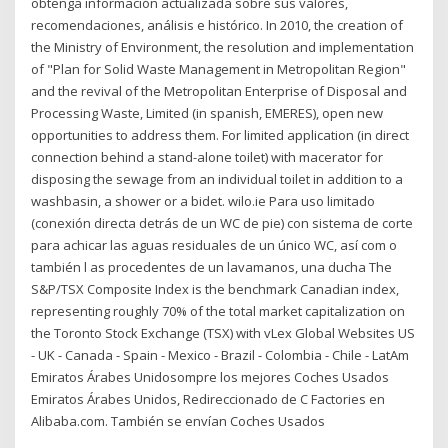
obtenga información actualizada sobre sus valores,
recomendaciones, análisis e histórico. In 2010, the creation of
the Ministry of Environment, the resolution and implementation
of "Plan for Solid Waste Management in Metropolitan Region"
and the revival of the Metropolitan Enterprise of Disposal and
Processing Waste, Limited (in spanish, EMERES), open new
opportunities to address them. For limited application (in direct
connection behind a stand-alone toilet) with macerator for
disposing the sewage from an individual toilet in addition to a
washbasin, a shower or a bidet. wilo.ie Para uso limitado
(conexión directa detrás de un WC de pie) con sistema de corte
para achicar las aguas residuales de un único WC, así com o
también l as procedentes de un lavamanos, una ducha The
S&P/TSX Composite Index is the benchmark Canadian index,
representing roughly 70% of the total market capitalization on
the Toronto Stock Exchange (TSX) with vLex Global Websites US
- UK - Canada - Spain - Mexico - Brazil - Colombia - Chile - LatAm
Emiratos Árabes Unidosompre los mejores Coches Usados
Emiratos Árabes Unidos, Redireccionado de C Factories en
Alibaba.com. También se envían Coches Usados