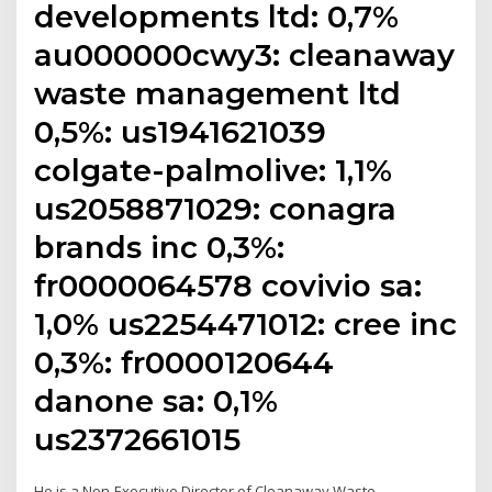
developments ltd: 0,7%
au000000cwy3: cleanaway
waste management ltd
0,5%: us1941621039
colgate-palmolive: 1,1%
us2058871029: conagra
brands inc 0,3%:
fr0000064578 covivio sa:
1,0% us2254471012: cree inc
0,3%: fr0000120644
danone sa: 0,1%
us2372661015
He is a Non-Executive Director of Cleanaway Waste