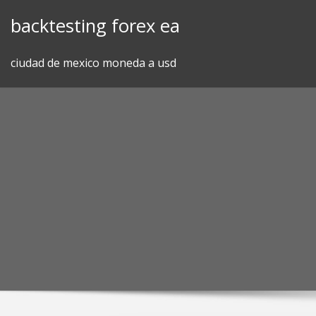
Skip
backtesting forex ea
to
content
ciudad de mexico moneda a usd